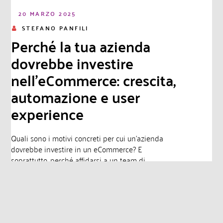
20 MARZO 2025
STEFANO PANFILI
Perché la tua azienda
dovrebbe investire
nell’eCommerce: crescita,
automazione e user
experience
Quali sono i motivi concreti per cui un’azienda
dovrebbe investire in un eCommerce? E
soprattutto, perché affidarsi a un team di
professionisti è essenziale per...
Leggi di più