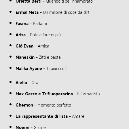
Orietta Berti
– Quando ti sei innamorato
Ermal Meta
– Un milione di cose da dirti
Fasma
– Parlami
Arisa
– Potevi fare di più
Giò Evan
– Arnica
Maneskin
– Zitti e basta
Malika Ayane
– Ti piaci così
Aiello
– Ora
Max Gazzè e Trifluoperazina
– Il farmacista
Ghemon
– Momento perfetto
La rappresentante di lista
– Amare
Noemi
– Glicine