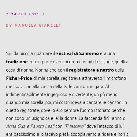
2 MARZO 2021
BY
MANUELA GIARELLI
Sin da piccola guardare il
Festival di Sanremo
era una
tradizione
, ma in particolare, ricordo con nitida visione, quelli a
casa di nonna. Nonna che con il
registratore a nastro
della
Fisher-Price
di mia sorella, registrava attraverso il microfono
messo vicino alla cassa della tv, le canzoni in gara. Ah
indimenticabilmente ingegnoso e divertente, un pò meno
quando mia sorella, poi, mi costringeva a cantare le canzoni in
duetto registrate, dove io ero sempre l’uomo (stonato perché
non sono un usignolo), e lei la donna. La faccenda finì l’anno di
Anna Oxa e Fausto Leali
con
“Ti lascerò”
, dove l’attacco di lui
era bassissimo e io facevo pietà, scoppiavamo a ridere e non si