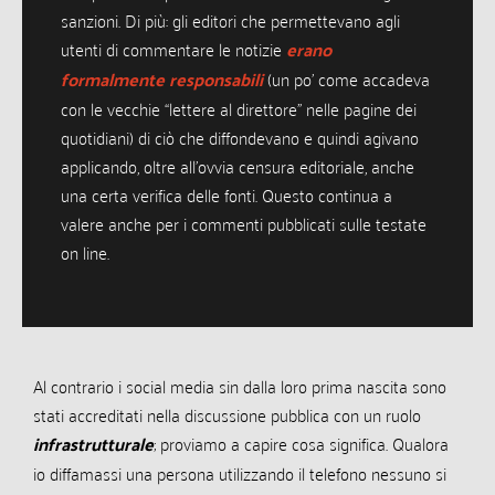
sanzioni. Di più: gli editori che permettevano agli
utenti di commentare le notizie
erano
formalmente responsabili
(un po’ come accadeva
con le vecchie “lettere al direttore” nelle pagine dei
quotidiani) di ciò che diffondevano e quindi agivano
applicando, oltre all’ovvia censura editoriale, anche
una certa verifica delle fonti. Questo continua a
valere anche per i commenti pubblicati sulle testate
on line.
Al contrario i social media sin dalla loro prima nascita sono
stati accreditati nella discussione pubblica con un ruolo
infrastrutturale
; proviamo a capire cosa significa. Qualora
io diffamassi una persona utilizzando il telefono nessuno si