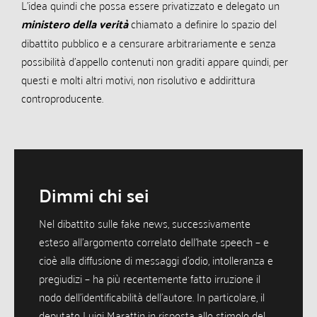
L’idea quindi che possa essere privatizzato e delegato un
ministero della verità
chiamato a definire lo spazio del
dibattito pubblico e a censurare arbitrariamente e senza
possibilità d’appello contenuti non graditi appare quindi, per
questi e molti altri motivi, non risolutivo e addirittura
controproducente.
Dimmi chi sei
Nel dibattito sulle fake news, successivamente
esteso all’argomento correlato dell’hate speech – e
cioè alla diffusione di messaggi d’odio, intolleranza e
pregiudizi – ha più recentemente fatto irruzione il
nodo dell’identificabilità dell’autore. In particolare, il
deputato Luigi Marattin in risposta allo stimolo del