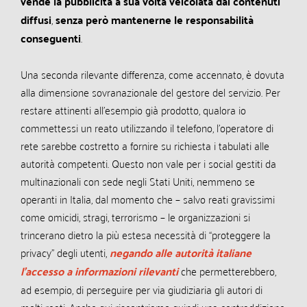
vende la pubblicità a sua volta veicolata dai contenuti
diffusi
,
senza però mantenerne le responsabilità
conseguenti
.
Una seconda rilevante differenza, come accennato, è dovuta
alla dimensione sovranazionale del gestore del servizio. Per
restare attinenti all’esempio già prodotto, qualora io
commettessi un reato utilizzando il telefono, l’operatore di
rete sarebbe costretto a fornire su richiesta i tabulati alle
autorità competenti. Questo non vale per i social gestiti da
multinazionali con sede negli Stati Uniti, nemmeno se
operanti in Italia, dal momento che – salvo reati gravissimi
come omicidi, stragi, terrorismo – le organizzazioni si
trincerano dietro la più estesa necessità di “proteggere la
privacy” degli utenti,
negando alle autorità italiane
l’accesso a informazioni rilevanti
che permetterebbero,
ad esempio, di perseguire per via giudiziaria gli autori di
molti reati. Anche qui riscontriamo quindi una contraddizione