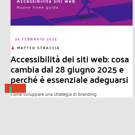
26 FEBBRAIO 2025
MATTEO STRACCIA
Accessibilità dei siti web: cosa
cambia dal 28 giugno 2025 e
perché è essenziale adeguarsi
Come sviluppare una strategia di branding
efficace. Trova consigli su branding strategies
marketing, branding plan e altro ancora.
Leggi di più