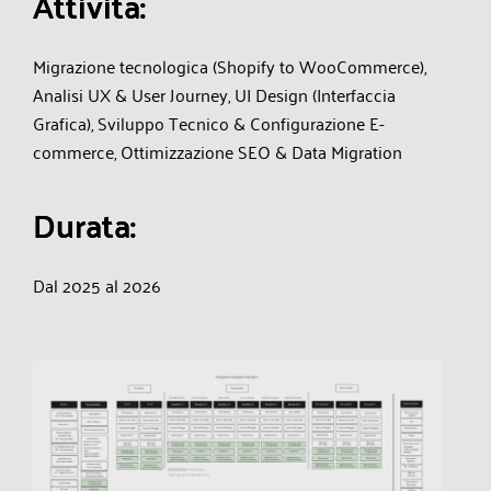
A
t
t
i
v
i
t
à
:
Migrazione tecnologica (Shopify to WooCommerce),
Analisi UX & User Journey, UI Design (Interfaccia
Grafica), Sviluppo Tecnico & Configurazione E-
commerce, Ottimizzazione SEO & Data Migration
D
u
r
a
t
a
:
Dal 2025 al 2026