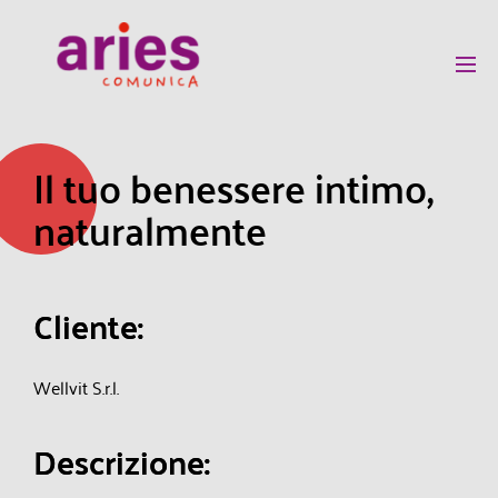
Il tuo benessere intimo, 
naturalmente 
C
l
i
e
n
t
e
:
Wellvit S.r.l.
D
e
s
c
r
i
z
i
o
n
e
: