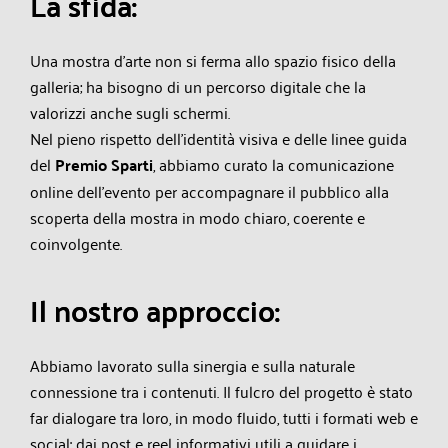
L
a
s
f
i
d
a
:
Una mostra d’arte non si ferma allo spazio fisico della
galleria; ha bisogno di un percorso digitale che la
valorizzi anche sugli schermi.
Nel pieno rispetto dell'identità visiva e delle linee guida
del
Premio Sparti
, abbiamo curato la comunicazione
online dell'evento per accompagnare il pubblico alla
scoperta della mostra in modo chiaro, coerente e
coinvolgente.
I
l
n
o
s
t
r
o
a
p
p
r
o
c
c
i
o
:
Abbiamo lavorato sulla sinergia e sulla naturale
connessione tra i contenuti. Il fulcro del progetto è stato
far dialogare tra loro, in modo fluido, tutti i formati web e
social: dai post e reel informativi utili a guidare i