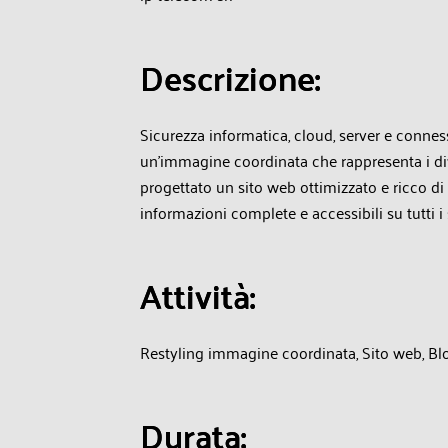
D
e
s
c
r
i
z
i
o
n
e
:
Sicurezza informatica, cloud, server e connes
un'immagine coordinata che rappresenta i dive
progettato un sito web ottimizzato e ricco di
informazioni complete e accessibili su tutti i 
A
t
t
i
v
i
t
à
:
Restyling immagine coordinata, Sito web, Blo
D
u
r
a
t
a
: