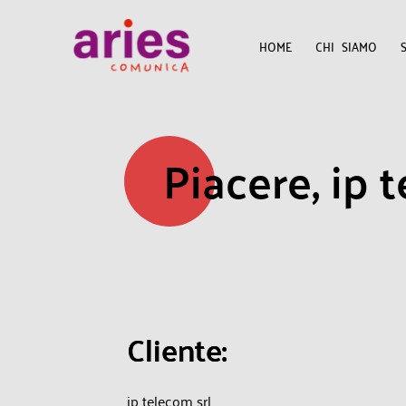
HOME
CHI SIAMO
Piacere, ip 
C
l
i
e
n
t
e
:
ip telecom srl